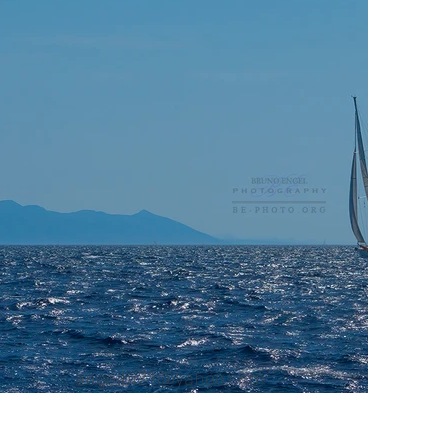
engelbj21@yahoo.com