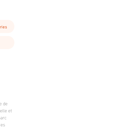
ries
e de
lle et
parc
ies