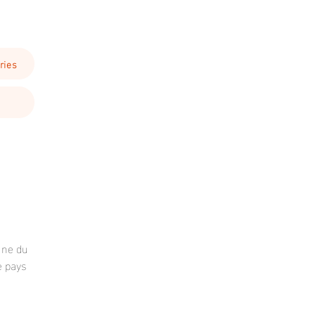
ries
une du
e pays